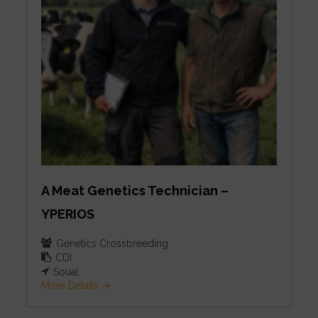
A Meat Genetics Technician –
YPERIOS
Genetics Crossbreeding
CDI
Soual
More Details