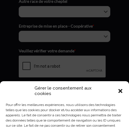
Autre race de votre cheptel
Entreprise de mise en place - Coopérative
*
Veuillez vérifier votre demande
*
Gérer le consentement aux
Envoyer
cookies
Pour offrir les meilleures expériences, nous utilisons des technologies
telles que les cookies pour stocker et/ou accéder aux informations des
appareils. Le fait de consentir à ces technologies nous permettra de traiter
des données telles que le comportement de navigation ou les ID uniques
sur ce site. Le fait de ne pas consentir ou de retirer son consentement