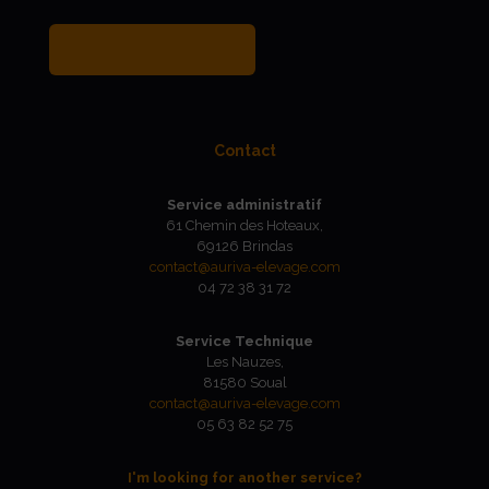
MY BREEDER ACCOUNT
Contact
Service administratif
61 Chemin des Hoteaux,
69126 Brindas
contact@auriva-elevage.com
04 72 38 31 72
Service Technique
Les Nauzes,
81580 Soual
contact@auriva-elevage.com
05 63 82 52 75
I'm looking for another service?