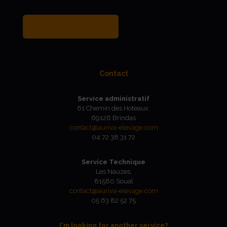
MY BREEDER ACCOUNT
Contact
Service administratif
61 Chemin des Hoteaux,
69126 Brindas
contact@auriva-elevage.com
04 72 38 31 72
Service Technique
Les Nauzes,
81580 Soual
contact@auriva-elevage.com
05 63 82 52 75
I'm looking for another service?