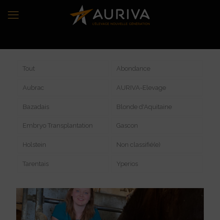
Tout
Abondance
Aubrac
AURIVA-Elevage
Bazadais
Blonde d'Aquitaine
Embryo Transplantation
Gascon
Holstein
Non classifié(e)
Tarentais
Yperios