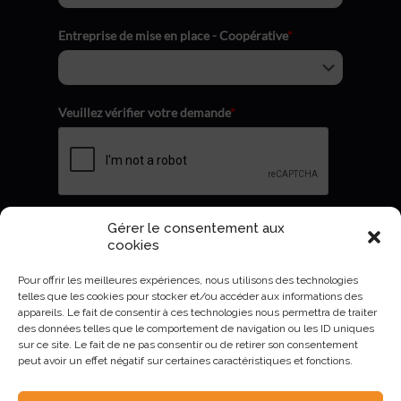
Entreprise de mise en place - Coopérative
*
Veuillez vérifier votre demande
*
Gérer le consentement aux
Envoyer
cookies
Pour offrir les meilleures expériences, nous utilisons des technologies
telles que les cookies pour stocker et/ou accéder aux informations des
appareils. Le fait de consentir à ces technologies nous permettra de traiter
des données telles que le comportement de navigation ou les ID uniques
sur ce site. Le fait de ne pas consentir ou de retirer son consentement
peut avoir un effet négatif sur certaines caractéristiques et fonctions.