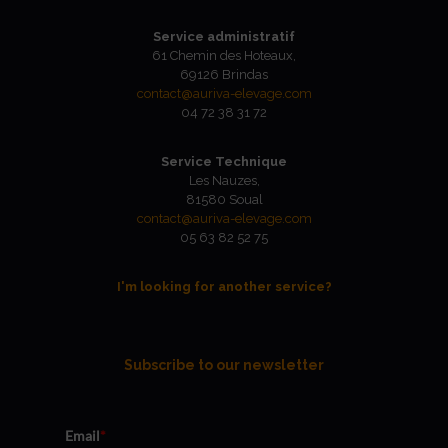
Service administratif
61 Chemin des Hoteaux,
69126 Brindas
contact@auriva-elevage.com
04 72 38 31 72
Service Technique
Les Nauzes,
81580 Soual
contact@auriva-elevage.com
05 63 82 52 75
I'm looking for another service?
Subscribe to our newsletter
Email
*